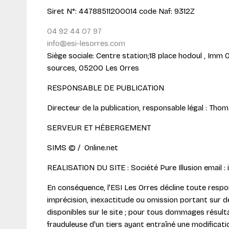
Siret N°: 44788511200014 code Naf: 9312Z
04 92 44 07 97
info@esi-lesorres.com
Siège sociale: Centre station;18 place hodoul , Imm 
sources, 05200 Les Orres
RESPONSABLE DE PUBLICATION
Directeur de la publication, responsable légal : Th
SERVEUR ET HÉBERGEMENT
SIMS © / Online.net
REALISATION DU SITE : Société Pure Illusion email :
En conséquence, l'ESI Les Orres décline toute respon
imprécision, inexactitude ou omission portant sur d
disponibles sur le site ; pour tous dommages résulta
frauduleuse d'un tiers ayant entraîné une modificat