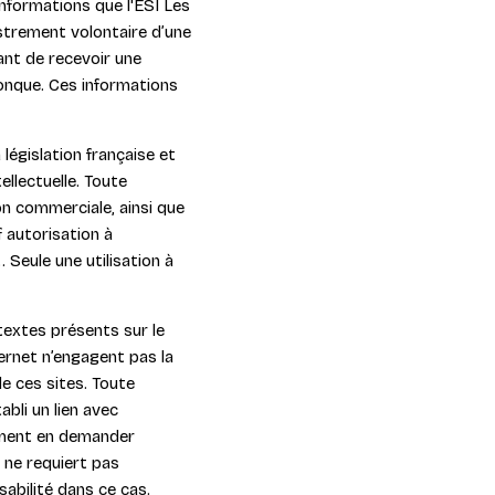
rmations que l'ESI Les
istrement volontaire d’une
tant de recevoir une
onque. Ces informations
législation française et
tellectuelle. Toute
on commerciale, ainsi que
f autorisation à
 Seule une utilisation à
extes présents sur le
ternet n’engagent pas la
e ces sites. Toute
bli un lien avec
lement en demander
e ne requiert pas
abilité dans ce cas.