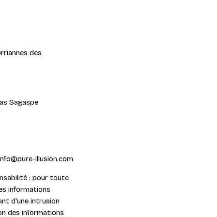
Orriannes des
omas Sagaspe
 info@pure-illusion.com
sabilité : pour toute
es informations
nt d'une intrusion
ion des informations