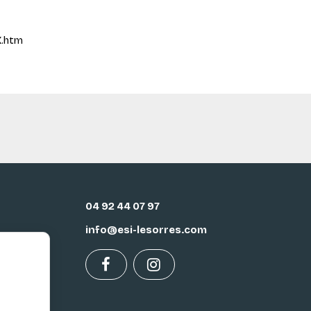
X.htm
04 92 44 07 97
info@esi-lesorres.com